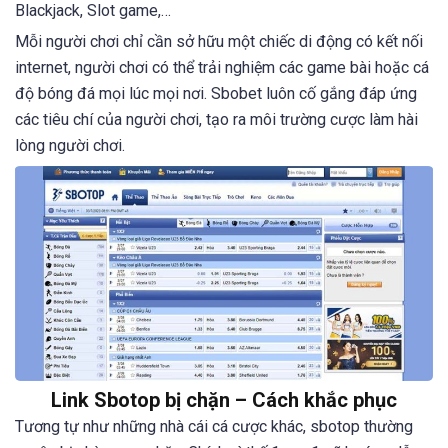
Blackjack, Slot game,…
Mỗi người chơi chỉ cần sở hữu một chiếc di động có kết nối
internet, người chơi có thể trải nghiệm các game bài hoặc cá
độ bóng đá mọi lúc mọi nơi. Sbobet luôn cố gắng đáp ứng
các tiêu chí của người chơi, tạo ra môi trường cược làm hài
lòng người chơi.
Link Sbotop bị chặn – Cách khắc phục
Tương tự như những nhà cái cá cược khác, sbotop thường