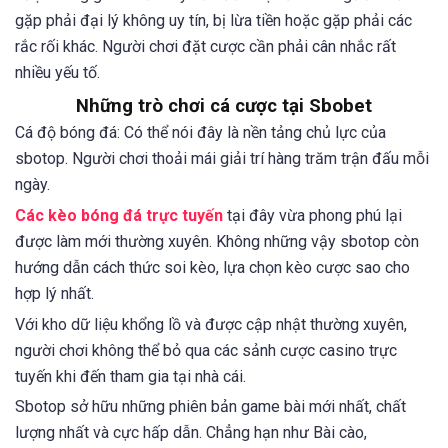
gặp phải đại lý không uy tín, bị lừa tiền hoặc gặp phải các
rắc rối khác. Người chơi đặt cược cần phải cân nhắc rất
nhiều yếu tố.
Những trò chơi cá cược tại Sbobet
Cá độ bóng đá: Có thể nói đây là nền tảng chủ lực của
sbotop. Người chơi thoải mái giải trí hàng trăm trận đấu mỗi
ngày.
Các kèo bóng đá trực tuyến
tại đây vừa phong phú lại
được làm mới thường xuyên. Không những vậy sbotop còn
hướng dẫn cách thức soi kèo, lựa chọn kèo cược sao cho
hợp lý nhất.
Với kho dữ liệu khổng lồ và được cập nhật thường xuyên,
người chơi không thể bỏ qua các sảnh cược casino trực
tuyến khi đến tham gia tại nhà cái.
Sbotop sở hữu những phiên bản game bài mới nhất, chất
lượng nhất và cực hấp dẫn. Chẳng hạn như Bài cào,