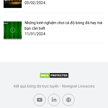
03/02/2024
Những kinh nghiệm chơi cá độ bóng đá hay mà
bạn cần biết
11/01/2024
Kết quả bóng đá trực tuyến - Nowgoal Livescore