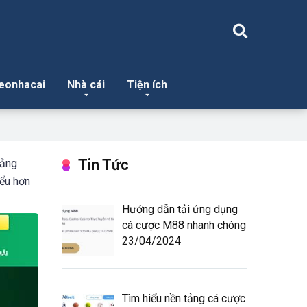
eonhacai
Nhà cái
Tiện ích
Tin Tức
rằng
ểu hơn
Hướng dẫn tải ứng dụng
cá cược M88 nhanh chóng
23/04/2024
Tìm hiểu nền tảng cá cược