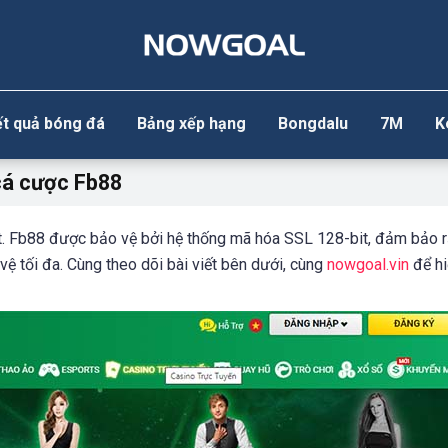
ết quả bóng đá
Bảng xếp hạng
Bongdalu
7M
K
 cá cược Fb88
t. Fb88 được bảo vệ bởi hệ thống mã hóa SSL 128-bit, đảm bảo 
vệ tối đa. Cùng theo dõi bài viết bên dưới, cùng
nowgoal.vin
để hi