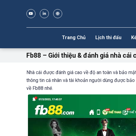
Trang Chủ
Lịch thi đấu
K
Fb88 – Giới thiệu & đánh giá nhà cái
Nhà cái được đánh giá cao về độ an toàn và bảo mậ
thông tin cá nhân và tài khoản người dùng được bảo 
về Fb88 nhé.