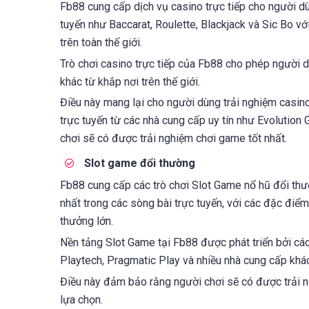
Fb88 cung cấp dịch vụ casino trực tiếp cho người dùn
tuyến như Baccarat, Roulette, Blackjack và Sic Bo vớ
trên toàn thế giới.
Trò chơi casino trực tiếp của Fb88 cho phép người d
khác từ khắp nơi trên thế giới.
Điều này mang lại cho người dùng trải nghiệm casin
trực tuyến từ các nhà cung cấp uy tín như Evolutio
chơi sẽ có được trải nghiệm chơi game tốt nhất.
Slot game đổi thường
Fb88 cung cấp các trò chơi Slot Game nổ hũ đổi thưở
nhất trong các sòng bài trực tuyến, với các đặc đi
thưởng lớn.
Nền tảng Slot Game tại Fb88 được phát triển bởi cá
Playtech, Pragmatic Play và nhiều nhà cung cấp khác
Điều này đảm bảo rằng người chơi sẽ có được trải n
lựa chọn.