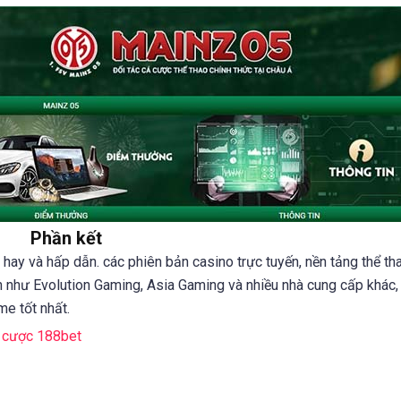
Phần kết
hay và hấp dẫn. các phiên bản casino trực tuyến, nền tảng thể tha
ín như Evolution Gaming, Asia Gaming và nhiều nhà cung cấp khác
me tốt nhất.
á cược 188bet