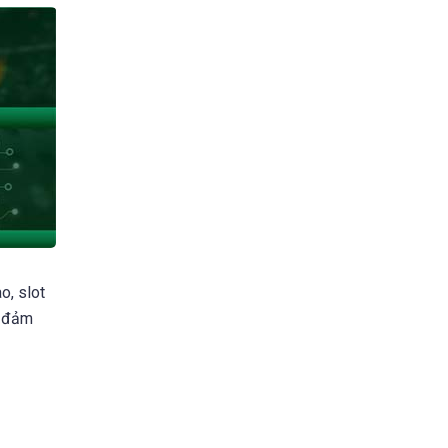
o, slot
, đảm