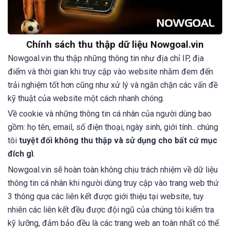
Chính sách thu thập dữ liệu Nowgoal.vin
Nowgoal.vin thu thập những thông tin như địa chỉ IP, địa
điểm và thời gian khi truy cập vào website nhằm đem đến
trải nghiệm tốt hơn cũng như xử lý và ngăn chặn các vấn đề
kỹ thuật của website một cách nhanh chóng.
Về cookie và những thông tin cá nhân của người dùng bao
gồm: họ tên, email, số điện thoại, ngày sinh, giới tính.. chúng
tôi
tuyệt đối không thu thập và sử dụng cho bất cứ mục
đích gì
.
Nowgoal.vin sẽ hoàn toàn không chịu trách nhiệm về dữ liệu
thông tin cá nhân khi người dùng truy cập vào trang web thứ
3 thông qua các liên kết được giới thiệu tại website, tuy
nhiên các liên kết đều được đội ngũ của chúng tôi kiểm tra
kỹ lưỡng, đảm bảo đều là các trang web an toàn nhất có thể.