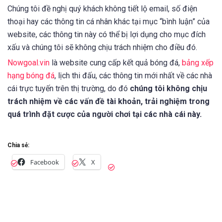
Chúng tôi đề nghị quý khách không tiết lộ email, số điện
thoại hay các thông tin cá nhân khác tại mục “bình luận” của
website, các thông tin này có thể bị lợi dụng cho mục đích
xấu và chúng tôi sẽ không chịu trách nhiệm cho điều đó.
Nowgoal.vin
là website cung cấp kết quả bóng đá,
bảng xếp
hạng bóng đá
, lịch thi đấu, các thông tin mới nhất về các nhà
cái trực tuyến trên thị trường, do đó
chúng tôi không chịu
trách nhiệm về các vấn đề tài khoản, trải nghiệm trong
quá trình đặt cược của người chơi tại các nhà cái này.
Chia sẻ:
Facebook
X