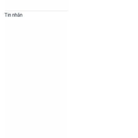
Tin nhắn