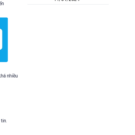
ến
khá nhiều
tin.