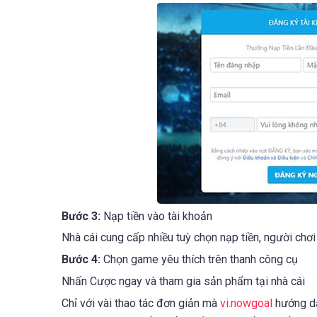
Bước 3:
Nạp tiền vào tài khoản
Nhà cái cung cấp nhiều tuỳ chọn nạp tiền, người chơ
Bước 4:
Chọn game yêu thích trên thanh công cụ
Nhấn Cược ngay và tham gia sản phẩm tại nhà cái
Chỉ với vài thao tác đơn giản mà
vi.nowgoal
hướng dẫn