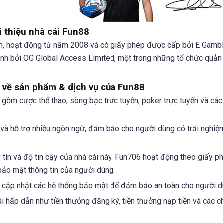
i thiệu nhà cái Fun88
 Nam, hoạt động từ năm 2008 và có giấy phép được cấp bởi E Gamb
nh bởi OG Global Access Limited, một trong những tổ chức quản 
c về sản phẩm & dịch vụ của Fun88
 gồm cược thể thao, sòng bạc trực tuyến, poker trực tuyến và các 
 và hỗ trợ nhiều ngôn ngữ, đảm bảo cho người dùng có trải nghiệ
 tín và độ tin cậy của nhà cái này. Fun706 hoạt động theo giấy p
ảo mật thông tin của người dùng.
 cập nhật các hệ thống bảo mật để đảm bảo an toàn cho người d
i hấp dẫn như tiền thưởng đăng ký, tiền thưởng nạp tiền và các 