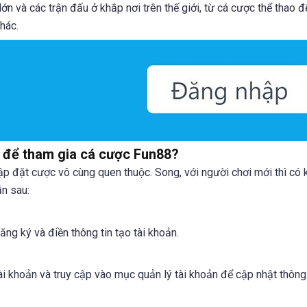
ớn và các trận đấu ở khắp nơi trên thế giới, từ cá cược thể thao đ
khác.
 để tham gia cá cược Fun88?
cập đặt cược vô cùng quen thuộc. Song, với người chơi mới thì có 
n sau:
ăng ký và điền thông tin tạo tài khoản.
ài khoản và truy cập vào mục quản lý tài khoản để cập nhật thông 