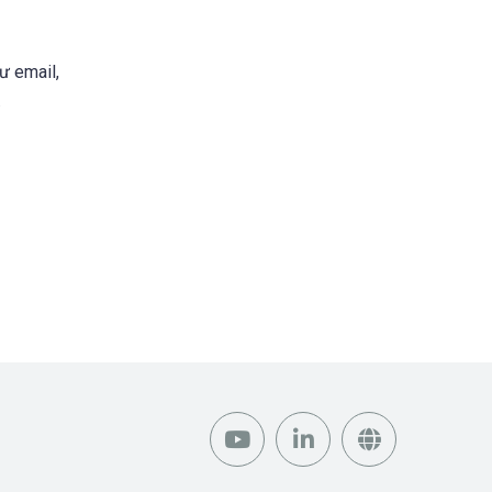
ư email,
.