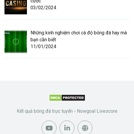
cược
03/02/2024
Những kinh nghiệm chơi cá độ bóng đá hay mà
bạn cần biết
11/01/2024
Kết quả bóng đá trực tuyến - Nowgoal Livescore