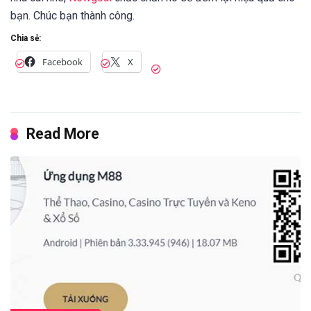
bạn. Chúc bạn thành công.
Chia sẻ:
Facebook
X
Read More