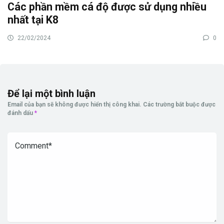
Các phần mềm cá độ được sử dụng nhiều
nhất tại K8
22/02/2024
0
Để lại một bình luận
Email của bạn sẽ không được hiển thị công khai.
Các trường bắt buộc được
đánh dấu
*