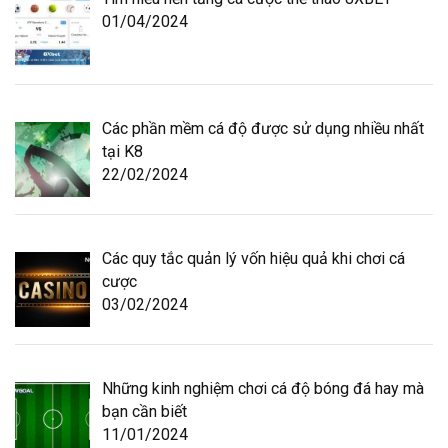
01/04/2024
Các phần mềm cá độ được sử dụng nhiều nhất
tại K8
22/02/2024
Các quy tắc quản lý vốn hiệu quả khi chơi cá
cược
03/02/2024
Những kinh nghiệm chơi cá độ bóng đá hay mà
bạn cần biết
11/01/2024