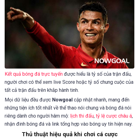
Kết quả bóng đá trực tuyến
được hiểu là tỷ số của trận đấu,
người chơi có thể xem live Score hoặc tỷ số chung cuộc của
tất cả trận đấu trên khắp hành tinh.
Mọi dữ liệu đều được
Nowgoal
cập nhật nhanh, mang đến
những tiện ích tốt nhất về thể thao nói chung và bóng đá nói
riêng dành cho người hâm mộ:
lịch thi đấu
,
tỷ lệ cược châu á
,
nhận đinh bóng đá và link tổng hợp vào bóng uy tín hiện nay.
Thủ thuật hiệu quả khi chơi cá cược