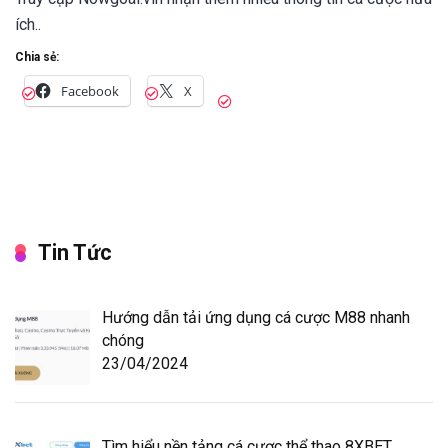
ích..
Chia sẻ:
Facebook
X
Tin Tức
Hướng dẫn tải ứng dụng cá cược M88 nhanh
chóng
23/04/2024
Tìm hiểu nền tảng cá cược thể thao 8XBET