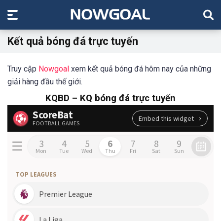
Kết quả bóng đá trực tuyến
Truy cập
Nowgoal
xem kết quả bóng đá hôm nay của những
giải hàng đầu thế giới.
KQBD – KQ bóng đá trực tuyến