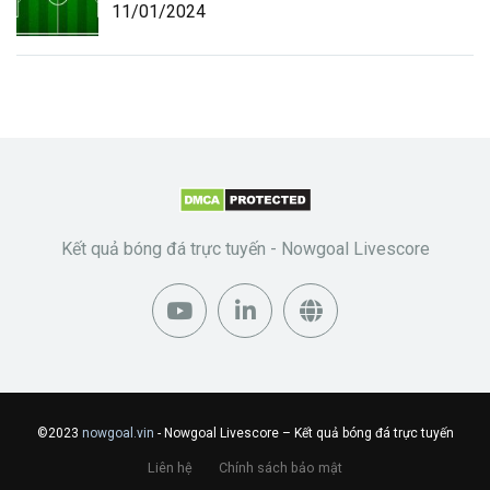
11/01/2024
Kết quả bóng đá trực tuyến - Nowgoal Livescore
©2023
nowgoal.vin
- Nowgoal Livescore – Kết quả bóng đá trực tuyến
Liên hệ
Chính sách bảo mật