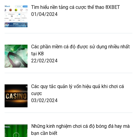
Tìm hiểu nền tảng cá cược thể thao 8XBET
01/04/2024
Các phần mềm cá độ được sử dụng nhiều nhất
tại K8
22/02/2024
Các quy tắc quản lý vốn hiệu quả khi chơi cá
cược
03/02/2024
Những kinh nghiệm chơi cá độ bóng đá hay mà
bạn cần biết