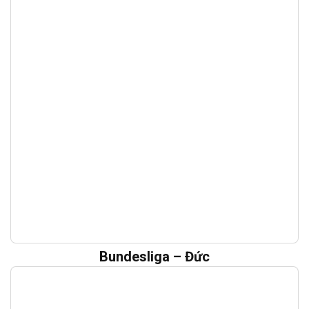
Bundesliga – Đức