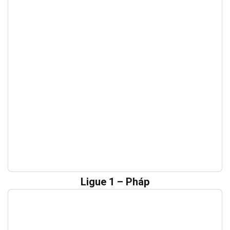
Ligue 1 – Pháp